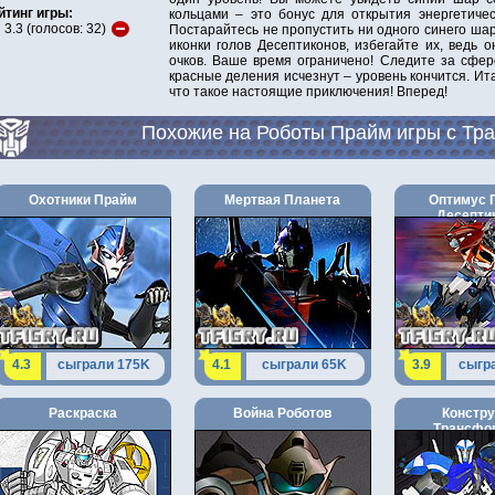
йтинг игры:
кольцами – это бонус для открытия энергетичес
3.3
(голосов:
32
)
Постарайтесь не пропустить ни одного синего шар
иконки голов Десептиконов, избегайте их, ведь
очков. Ваше время ограничено! Следите за сфер
красные деления исчезнут – уровень кончится. Ита
что такое настоящие приключения! Вперед!
Похожие на Роботы Прайм игры с Т
Охотники Прайм
Мертвая Планета
Оптимус 
Десепти
4.3
сыграли 175K
4.1
сыграли 65K
3.9
сыгр
Раскраска
Война Роботов
Констру
Трансфо